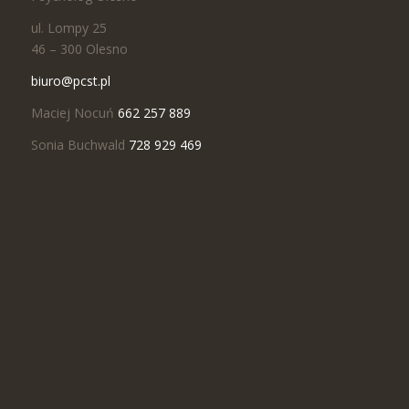
ul. Lompy 25
46 – 300 Olesno
biuro@pcst.pl
Maciej Nocuń
662 257 889
Sonia Buchwald
728 929 469