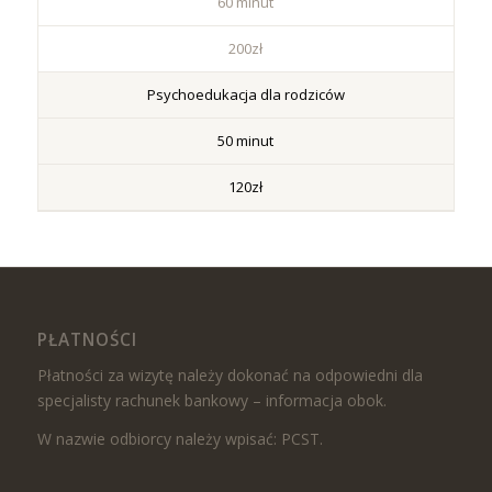
60 minut
200zł
Psychoedukacja dla rodziców
50 minut
120zł
PŁATNOŚCI
Płatności za wizytę należy dokonać na odpowiedni dla
specjalisty rachunek bankowy – informacja obok.
W nazwie odbiorcy należy wpisać: PCST.