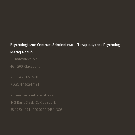
Psychologiczne Centrum Szkoleniowo – Terapeutyczne Psycholog
Maciej Nocuń
ul. Katowicka 7/7
46 – 200 Kluczbork
NIP 576-137-96-88
REGON 160247481
Numer rachunku bankowego:
ING Bank Śląski O/Kluczbork
58 1050 1171 1000 0090 7481 4808